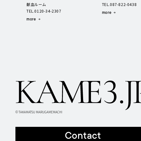
献血ルーム
TEL.087-822-0438
TEL.0120-34-2307
more
more
© TAKAMATSU MARUGAMEMACHI
Contact