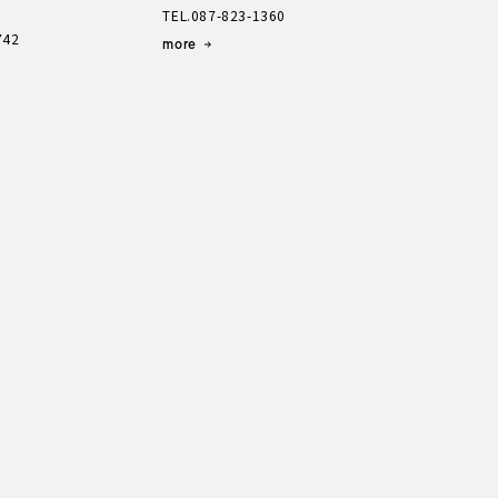
TEL.087-823-1360
742
more