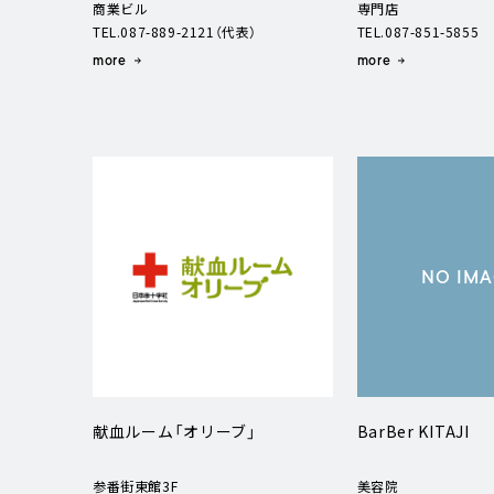
商業ビル
専門店
TEL.087-889-2121（代表）
TEL.087-851-5855
more
more
NO IM
献血ルーム「オリーブ」
BarBer KITAJI
参番街東館3F
美容院