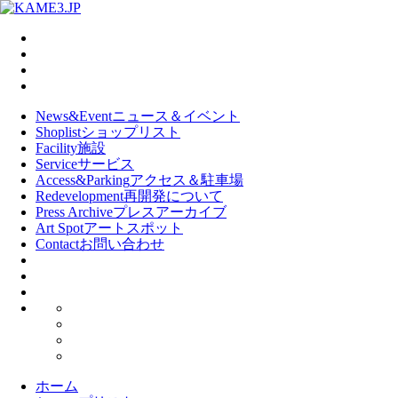
News&Event
ニュース＆イベント
Shoplist
ショップリスト
Facility
施設
Service
サービス
Access&Parking
アクセス＆駐車場
Redevelopment
再開発について
Press Archive
プレスアーカイブ
Art Spot
アートスポット
Contact
お問い合わせ
ホーム